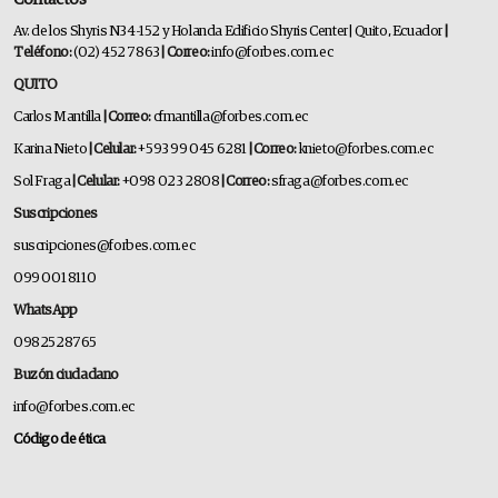
Av. de los Shyris N34-152 y Holanda Edificio Shyris Center | Quito, Ecuador
|
Teléfono:
(02) 452 7863
| Correo:
info@forbes.com.ec
QUITO
Carlos Mantilla
| Correo:
cfmantilla@forbes.com.ec
Karina Nieto
| Celular:
+593 99 045 6281
| Correo:
knieto@forbes.com.ec
Sol Fraga
| Celular:
+098 023 2808
| Correo:
sfraga@forbes.com.ec
Suscripciones
suscripciones@forbes.com.ec
099 001 8110
WhatsApp
0982528765
Buzón ciudadano
info@forbes.com.ec
Código de ética