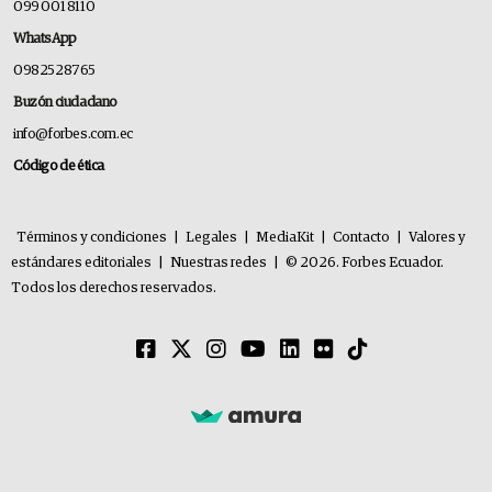
099 001 8110
WhatsApp
0982528765
Buzón ciudadano
info@forbes.com.ec
Código de ética
Términos y condiciones
|
Legales
|
MediaKit
|
Contacto
|
Valores y
estándares editoriales
|
Nuestras redes
|
© 2026. Forbes Ecuador.
Todos los derechos reservados.