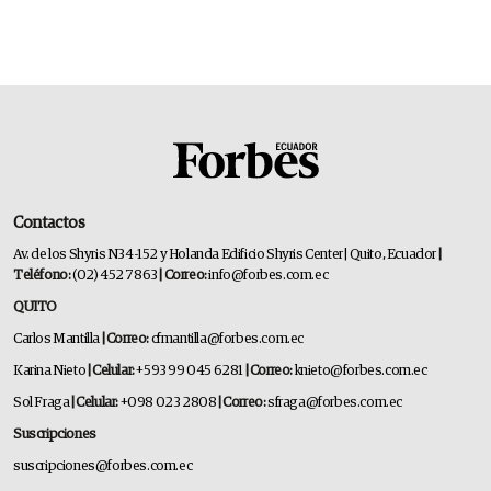
Contactos
Av. de los Shyris N34-152 y Holanda Edificio Shyris Center | Quito, Ecuador
|
Teléfono:
(02) 452 7863
| Correo:
info@forbes.com.ec
QUITO
Carlos Mantilla
| Correo:
cfmantilla@forbes.com.ec
Karina Nieto
| Celular:
+593 99 045 6281
| Correo:
knieto@forbes.com.ec
Sol Fraga
| Celular:
+098 023 2808
| Correo:
sfraga@forbes.com.ec
Suscripciones
suscripciones@forbes.com.ec