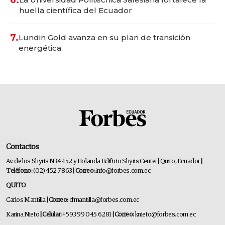
6.
huella científica del Ecuador
7.
Lundin Gold avanza en su plan de transición
energética
Contactos
Av. de los Shyris N34-152 y Holanda Edificio Shyris Center | Quito, Ecuador
|
Teléfono:
(02) 452 7863
| Correo:
info@forbes.com.ec
QUITO
Carlos Mantilla
| Correo:
cfmantilla@forbes.com.ec
Karina Nieto
| Celular:
+593 99 045 6281
| Correo:
knieto@forbes.com.ec