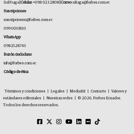
Sol Fraga
| Celular:
+098 023 2808
| Correo:
sfraga@forbes.com.ec
Suscripciones
suscripciones@forbes.com.ec
099 001 8110
WhatsApp
0982528765
Buzón ciudadano
info@forbes.com.ec
Código de ética
Términos y condiciones
|
Legales
|
MediaKit
|
Contacto
|
Valores y
estándares editoriales
|
Nuestras redes
|
© 2026. Forbes Ecuador.
Todos los derechos reservados.