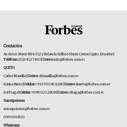
Contactos
Av. de los Shyris N34-152 y Holanda Edificio Shyris Center | Quito, Ecuador
|
Teléfono:
(02) 452 7863
| Correo:
info@forbes.com.ec
QUITO
Carlos Mantilla
| Correo:
cfmantilla@forbes.com.ec
Karina Nieto
| Celular:
+593 99 045 6281
| Correo:
knieto@forbes.com.ec
Sol Fraga
| Celular:
+098 023 2808
| Correo:
sfraga@forbes.com.ec
Suscripciones
suscripciones@forbes.com.ec
099 001 8110
WhatsApp