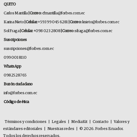
QUITO
Carlos Mantilla
| Correo:
cfmantilla@forbes.com.ec
Karina Nieto
| Celular:
+593 99 045 6281
| Correo:
knieto@forbes.com.ec
Sol Fraga
| Celular:
+098 023 2808
| Correo:
sfraga@forbes.com.ec
Suscripciones
suscripciones@forbes.com.ec
099 001 8110
WhatsApp
0982528765
Buzón ciudadano
info@forbes.com.ec
Código de ética
Términos y condiciones
|
Legales
|
MediaKit
|
Contacto
|
Valores y
estándares editoriales
|
Nuestras redes
|
© 2026. Forbes Ecuador.
Todos los derechos reservados.