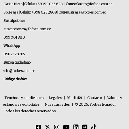
Karina Nieto
| Celular:
+593 99 045 6281
| Correo:
knieto@forbes.com.ec
Sol Fraga
| Celular:
+098 023 2808
| Correo:
sfraga@forbes.com.ec
Suscripciones
suscripciones@forbes.com.ec
099 001 8110
WhatsApp
0982528765
Buzón ciudadano
info@forbes.com.ec
Código de ética
Términos y condiciones
|
Legales
|
MediaKit
|
Contacto
|
Valores y
estándares editoriales
|
Nuestras redes
|
© 2026. Forbes Ecuador.
Todos los derechos reservados.