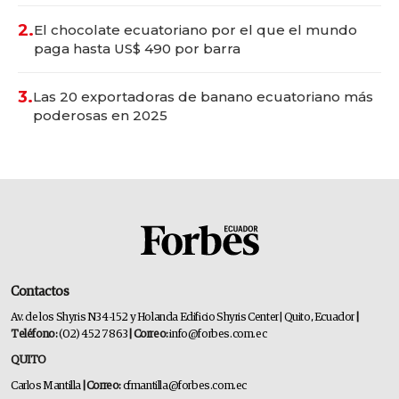
2.
El chocolate ecuatoriano por el que el mundo
paga hasta US$ 490 por barra
3.
Las 20 exportadoras de banano ecuatoriano más
poderosas en 2025
Contactos
Av. de los Shyris N34-152 y Holanda Edificio Shyris Center | Quito, Ecuador
|
Teléfono:
(02) 452 7863
| Correo:
info@forbes.com.ec
QUITO
Carlos Mantilla
| Correo:
cfmantilla@forbes.com.ec