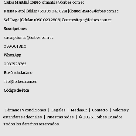
Carlos Mantilla
| Correo:
cfmantilla@forbes.com.ec
Karina Nieto
| Celular:
+593 99 045 6281
| Correo:
knieto@forbes.com.ec
Sol Fraga
| Celular:
+098 023 2808
| Correo:
sfraga@forbes.com.ec
Suscripciones
suscripciones@forbes.com.ec
099 001 8110
WhatsApp
0982528765
Buzón ciudadano
info@forbes.com.ec
Código de ética
Términos y condiciones
|
Legales
|
MediaKit
|
Contacto
|
Valores y
estándares editoriales
|
Nuestras redes
|
© 2026. Forbes Ecuador.
Todos los derechos reservados.