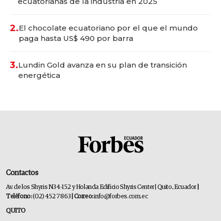
ecuatorianas de la industria en 2025
2.
El chocolate ecuatoriano por el que el mundo
paga hasta US$ 490 por barra
3.
Lundin Gold avanza en su plan de transición
energética
Contactos
Av. de los Shyris N34-152 y Holanda Edificio Shyris Center | Quito, Ecuador
|
Teléfono:
(02) 452 7863
| Correo:
info@forbes.com.ec
QUITO