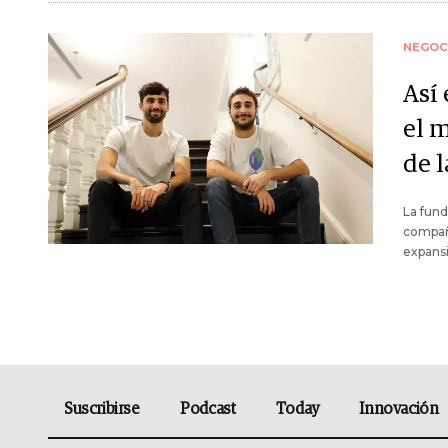
NEGOC
Así
el 
de 
La fund
compañí
expansi
Suscribirse
Podcast
Today
Innovación