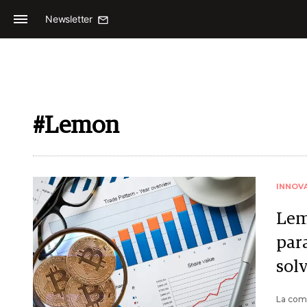
Newsletter
#Lemon
INNOV
Lem
par
sol
La comp