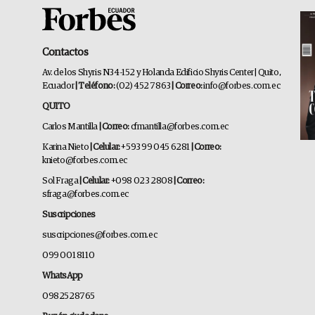
Contactos
Av. de los Shyris N34-152 y Holanda Edificio Shyris Center | Quito,
Ecuador
| Teléfono:
(02) 452 7863
| Correo:
info@forbes.com.ec
QUITO
Carlos Mantilla
| Correo:
cfmantilla@forbes.com.ec
Karina Nieto
| Celular:
+593 99 045 6281
| Correo:
knieto@forbes.com.ec
Sol Fraga
| Celular:
+098 023 2808
| Correo:
sfraga@forbes.com.ec
Suscripciones
suscripciones@forbes.com.ec
099 001 8110
WhatsApp
0982528765