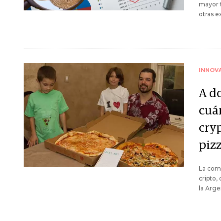
mayor t
otras 
INNOV
A d
cuá
cry
piz
La comp
cripto
la Arge