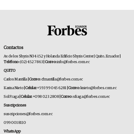
Contactos
Av. de los Shyris N34-152 y Holanda Edificio Shyris Center | Quito, Ecuador
|
Teléfono:
(02) 452 7863
| Correo:
info@forbes.com.ec
QUITO
Carlos Mantilla
| Correo:
cfmantilla@forbes.com.ec
Karina Nieto
| Celular:
+593 99 045 6281
| Correo:
knieto@forbes.com.ec
Sol Fraga
| Celular:
+098 023 2808
| Correo:
sfraga@forbes.com.ec
Suscripciones
suscripciones@forbes.com.ec
099 001 8110
WhatsApp