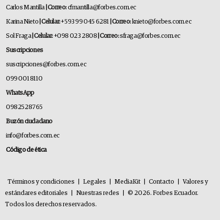
Carlos Mantilla
| Correo:
cfmantilla@forbes.com.ec
Karina Nieto
| Celular:
+593 99 045 6281
| Correo:
knieto@forbes.com.ec
Sol Fraga
| Celular:
+098 023 2808
| Correo:
sfraga@forbes.com.ec
Suscripciones
suscripciones@forbes.com.ec
099 001 8110
WhatsApp
0982528765
Buzón ciudadano
info@forbes.com.ec
Código de ética
Términos y condiciones
|
Legales
|
MediaKit
|
Contacto
|
Valores y
estándares editoriales
|
Nuestras redes
|
© 2026. Forbes Ecuador.
Todos los derechos reservados.