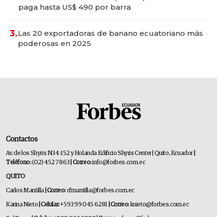
paga hasta US$ 490 por barra
3.
Las 20 exportadoras de banano ecuatoriano más
poderosas en 2025
Contactos
Av. de los Shyris N34-152 y Holanda Edificio Shyris Center | Quito, Ecuador
|
Teléfono:
(02) 452 7863
| Correo:
info@forbes.com.ec
QUITO
Carlos Mantilla
| Correo:
cfmantilla@forbes.com.ec
Karina Nieto
| Celular:
+593 99 045 6281
| Correo:
knieto@forbes.com.ec