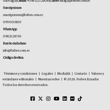
Sol Fraga
| Celular:
+098 023 2808
| Correo:
sfraga@forbes.com.ec
Suscripciones
suscripciones@forbes.com.ec
099 001 8110
WhatsApp
0982528765
Buzón ciudadano
info@forbes.com.ec
Código de ética
Términos y condiciones
|
Legales
|
MediaKit
|
Contacto
|
Valores y
estándares editoriales
|
Nuestras redes
|
© 2026. Forbes Ecuador.
Todos los derechos reservados.