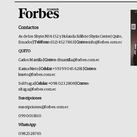
Contactos
Av. de los Shyris N34-152 y Holanda Edificio Shyris Center | Quito,
Ecuador
| Teléfono:
(02) 452 7863
| Correo:
info@forbes.com.ec
QUITO
Carlos Mantilla
| Correo:
cfmantilla@forbes.com.ec
Karina Nieto
| Celular:
+593 99 045 6281
| Correo:
knieto@forbes.com.ec
Sol Fraga
| Celular:
+098 023 2808
| Correo:
sfraga@forbes.com.ec
Suscripciones
suscripciones@forbes.com.ec
099 001 8110
WhatsApp
0982528765