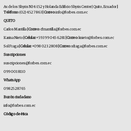
Av. de los Shyris N34-152 y Holanda Edificio Shyris Center | Quito, Ecuador
|
Teléfono:
(02) 452 7863
| Correo:
info@forbes.com.ec
QUITO
Carlos Mantilla
| Correo:
cfmantilla@forbes.com.ec
Karina Nieto
| Celular:
+593 99 045 6281
| Correo:
knieto@forbes.com.ec
Sol Fraga
| Celular:
+098 023 2808
| Correo:
sfraga@forbes.com.ec
Suscripciones
suscripciones@forbes.com.ec
099 001 8110
WhatsApp
0982528765
Buzón ciudadano
info@forbes.com.ec
Código de ética