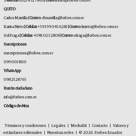
Teléfono:
(02) 452 7863
| Correo:
info@forbes.com.ec
QUITO
Carlos Mantilla
| Correo:
cfmantilla@forbes.com.ec
Karina Nieto
| Celular:
+593 99 045 6281
| Correo:
knieto@forbes.com.ec
Sol Fraga
| Celular:
+098 023 2808
| Correo:
sfraga@forbes.com.ec
Suscripciones
suscripciones@forbes.com.ec
099 001 8110
WhatsApp
0982528765
Buzón ciudadano
info@forbes.com.ec
Código de ética
Términos y condiciones
|
Legales
|
MediaKit
|
Contacto
|
Valores y
estándares editoriales
|
Nuestras redes
|
© 2026. Forbes Ecuador.