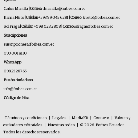
Carlos Mantilla
| Correo:
cfmantilla@forbes.com.ec
Karina Nieto
| Celular:
+593 99 045 6281
| Correo:
knieto@forbes.com.ec
Sol Fraga
| Celular:
+098 023 2808
| Correo:
sfraga@forbes.com.ec
Suscripciones
suscripciones@forbes.com.ec
099 001 8110
WhatsApp
0982528765
Buzón ciudadano
info@forbes.com.ec
Código de ética
Términos y condiciones
|
Legales
|
MediaKit
|
Contacto
|
Valores y
estándares editoriales
|
Nuestras redes
|
© 2026. Forbes Ecuador.
Todos los derechos reservados.