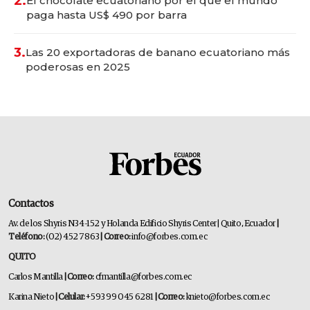
2.
El chocolate ecuatoriano por el que el mundo
paga hasta US$ 490 por barra
3.
Las 20 exportadoras de banano ecuatoriano más
poderosas en 2025
Contactos
Av. de los Shyris N34-152 y Holanda Edificio Shyris Center | Quito, Ecuador
|
Teléfono:
(02) 452 7863
| Correo:
info@forbes.com.ec
QUITO
Carlos Mantilla
| Correo:
cfmantilla@forbes.com.ec
Karina Nieto
| Celular:
+593 99 045 6281
| Correo:
knieto@forbes.com.ec