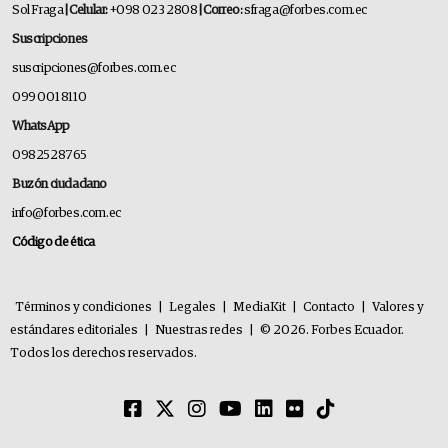
Sol Fraga
| Celular:
+098 023 2808
| Correo:
sfraga@forbes.com.ec
Suscripciones
suscripciones@forbes.com.ec
099 001 8110
WhatsApp
0982528765
Buzón ciudadano
info@forbes.com.ec
Código de ética
Términos y condiciones
|
Legales
|
MediaKit
|
Contacto
|
Valores y
estándares editoriales
|
Nuestras redes
|
© 2026. Forbes Ecuador.
Todos los derechos reservados.