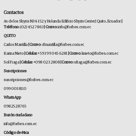
Contactos
Av. de los Shyris N34-152 y Holanda Edificio Shyris Center | Quito, Ecuador
|
Teléfono:
(02) 452 7863
| Correo:
info@forbes.com.ec
QUITO
Carlos Mantilla
| Correo:
cfmantilla@forbes.com.ec
Karina Nieto
| Celular:
+593 99 045 6281
| Correo:
knieto@forbes.com.ec
Sol Fraga
| Celular:
+098 023 2808
| Correo:
sfraga@forbes.com.ec
Suscripciones
suscripciones@forbes.com.ec
099 001 8110
WhatsApp
0982528765
Buzón ciudadano
info@forbes.com.ec
Código de ética