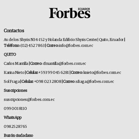
Contactos
Av. de los Shyris N34-152 y Holanda Edificio Shyris Center | Quito, Ecuador
|
Teléfono:
(02) 452 7863
| Correo:
info@forbes.com.ec
QUITO
Carlos Mantilla
| Correo:
cfmantilla@forbes.com.ec
Karina Nieto
| Celular:
+593 99 045 6281
| Correo:
knieto@forbes.com.ec
Sol Fraga
| Celular:
+098 023 2808
| Correo:
sfraga@forbes.com.ec
Suscripciones
suscripciones@forbes.com.ec
099 001 8110
WhatsApp
0982528765
Buzón ciudadano