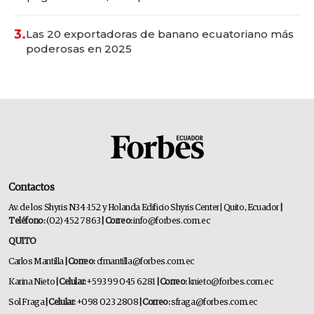
3.
Las 20 exportadoras de banano ecuatoriano más
poderosas en 2025
Contactos
Av. de los Shyris N34-152 y Holanda Edificio Shyris Center | Quito, Ecuador
|
Teléfono:
(02) 452 7863
| Correo:
info@forbes.com.ec
QUITO
Carlos Mantilla
| Correo:
cfmantilla@forbes.com.ec
Karina Nieto
| Celular:
+593 99 045 6281
| Correo:
knieto@forbes.com.ec
Sol Fraga
| Celular:
+098 023 2808
| Correo:
sfraga@forbes.com.ec