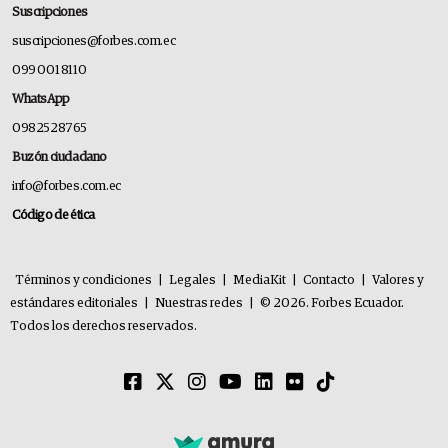
Suscripciones
suscripciones@forbes.com.ec
099 001 8110
WhatsApp
0982528765
Buzón ciudadano
info@forbes.com.ec
Código de ética
Términos y condiciones
|
Legales
|
MediaKit
|
Contacto
|
Valores y
estándares editoriales
|
Nuestras redes
|
© 2026. Forbes Ecuador.
Todos los derechos reservados.