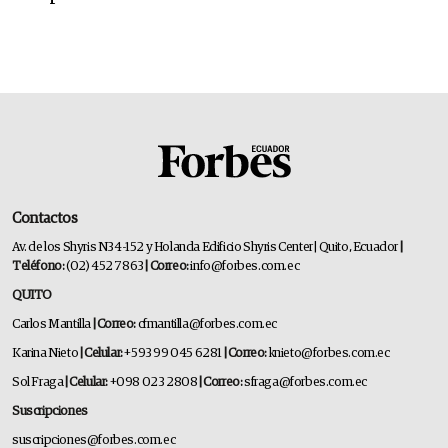
Contactos
Av. de los Shyris N34-152 y Holanda Edificio Shyris Center | Quito, Ecuador
|
Teléfono:
(02) 452 7863
| Correo:
info@forbes.com.ec
QUITO
Carlos Mantilla
| Correo:
cfmantilla@forbes.com.ec
Karina Nieto
| Celular:
+593 99 045 6281
| Correo:
knieto@forbes.com.ec
Sol Fraga
| Celular:
+098 023 2808
| Correo:
sfraga@forbes.com.ec
Suscripciones
suscripciones@forbes.com.ec