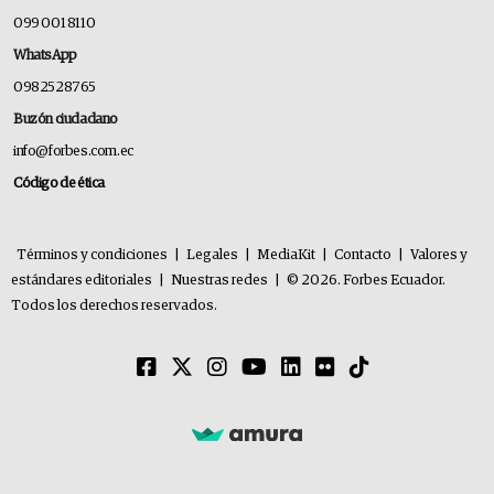
099 001 8110
WhatsApp
0982528765
Buzón ciudadano
info@forbes.com.ec
Código de ética
Términos y condiciones
|
Legales
|
MediaKit
|
Contacto
|
Valores y
estándares editoriales
|
Nuestras redes
|
© 2026. Forbes Ecuador.
Todos los derechos reservados.