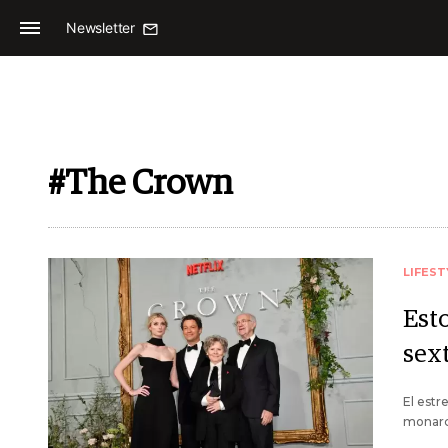
Newsletter
#The Crown
LIFEST
Est
sex
El estr
monarca