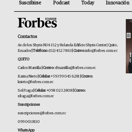
Suscribirse
Podcast
Today
Innovación
Contactos
Av. de los Shyris N34-152 y Holanda Edificio Shyris Center | Quito,
Ecuador
| Teléfono:
(02) 452 7863
| Correo:
info@forbes.com.ec
QUITO
Carlos Mantilla
| Correo:
cfmantilla@forbes.com.ec
Karina Nieto
| Celular:
+593 99 045 6281
| Correo:
knieto@forbes.com.ec
Sol Fraga
| Celular:
+098 023 2808
| Correo:
sfraga@forbes.com.ec
Suscripciones
suscripciones@forbes.com.ec
099 001 8110
WhatsApp