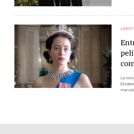
LIFEST
Ent
pel
como
La noti
Elizabe
marcada