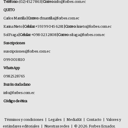
Teléfono:
(02) 452 7863
| Correo:
info@forbes.com.ec
QUITO
Carlos Mantilla
| Correo:
cfmantilla@forbes.com.ec
Karina Nieto
| Celular:
+593 99 045 6281
| Correo:
knieto@forbes.com.ec
Sol Fraga
| Celular:
+098 023 2808
| Correo:
sfraga@forbes.com.ec
Suscripciones
suscripciones@forbes.com.ec
099 001 8110
WhatsApp
0982528765
Buzón ciudadano
info@forbes.com.ec
Código de ética
Términos y condiciones
|
Legales
|
MediaKit
|
Contacto
|
Valores y
estándares editoriales
|
Nuestras redes
|
© 2026. Forbes Ecuador.