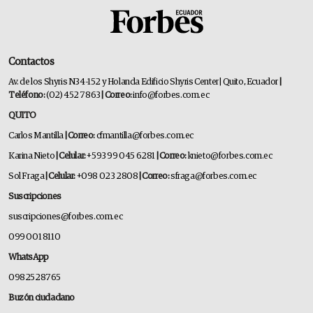
Contactos
Av. de los Shyris N34-152 y Holanda Edificio Shyris Center | Quito, Ecuador
|
Teléfono:
(02) 452 7863
| Correo:
info@forbes.com.ec
QUITO
Carlos Mantilla
| Correo:
cfmantilla@forbes.com.ec
Karina Nieto
| Celular:
+593 99 045 6281
| Correo:
knieto@forbes.com.ec
Sol Fraga
| Celular:
+098 023 2808
| Correo:
sfraga@forbes.com.ec
Suscripciones
suscripciones@forbes.com.ec
099 001 8110
WhatsApp
0982528765
Buzón ciudadano