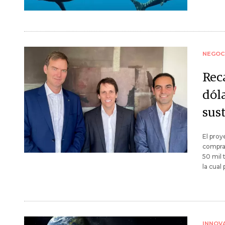
NEGOC
Rec
dól
sus
El proy
comprar
50 mil 
la cual
INNOV