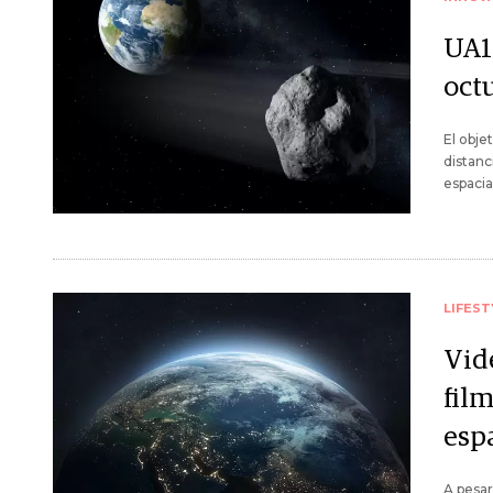
UA1:
oct
El obje
distanc
espacia
LIFEST
Vid
film
esp
A pesar