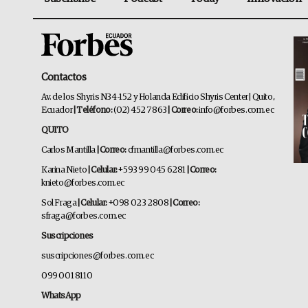
Contactos
Av. de los Shyris N34-152 y Holanda Edificio Shyris Center | Quito,
Ecuador
| Teléfono:
(02) 452 7863
| Correo:
info@forbes.com.ec
QUITO
Carlos Mantilla
| Correo:
cfmantilla@forbes.com.ec
Karina Nieto
| Celular:
+593 99 045 6281
| Correo:
knieto@forbes.com.ec
Sol Fraga
| Celular:
+098 023 2808
| Correo:
sfraga@forbes.com.ec
Suscripciones
suscripciones@forbes.com.ec
099 001 8110
WhatsApp