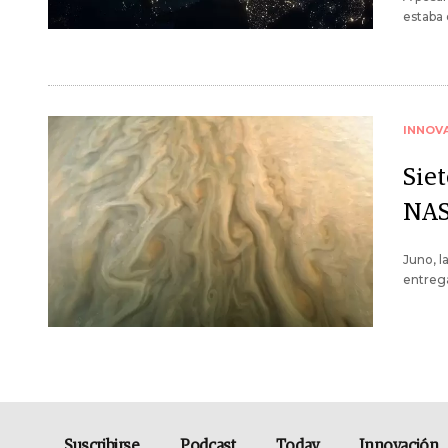
estaba 
INNOV
Siet
NAS
Juno, l
entrega
Suscribirse
Podcast
Today
Innovación