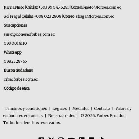
Karina Nieto
| Celular:
+593 99 045 6281
| Correo:
knieto@forbes.com.ec
Sol Fraga
| Celular:
+098 023 2808
| Correo:
sfraga@forbes.com.ec
Suscripciones
suscripciones@forbes.com.ec
099 001 8110
WhatsApp
0982528765
Buzón ciudadano
info@forbes.com.ec
Código de ética
Términos y condiciones
|
Legales
|
MediaKit
|
Contacto
|
Valores y
estándares editoriales
|
Nuestras redes
|
© 2026. Forbes Ecuador.
Todos los derechos reservados.