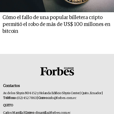
Cómo el fallo de una popular billetera cripto
permitió el robo de más de US$ 100 millones en
bitcoin
Contactos
Av. de los Shyris N34-152 y Holanda Edificio Shyris Center | Quito, Ecuador
|
Teléfono:
(02) 452 7863
| Correo:
info@forbes.com.ec
QUITO
Carlos Mantilla
| Correo:
cfmantilla@forbes.com.ec