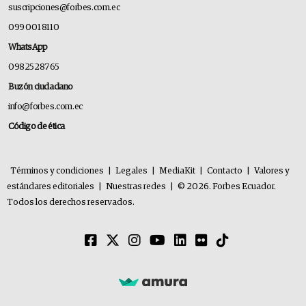
suscripciones@forbes.com.ec
099 001 8110
WhatsApp
0982528765
Buzón ciudadano
info@forbes.com.ec
Código de ética
Términos y condiciones
|
Legales
|
MediaKit
|
Contacto
|
Valores y
estándares editoriales
|
Nuestras redes
|
© 2026. Forbes Ecuador.
Todos los derechos reservados.