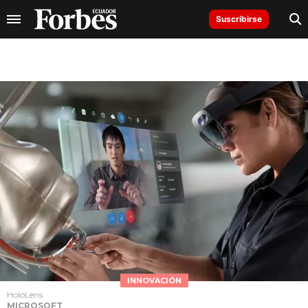
Suscribirse
INNOVACIÓN
HoloLens
MICROSOFT