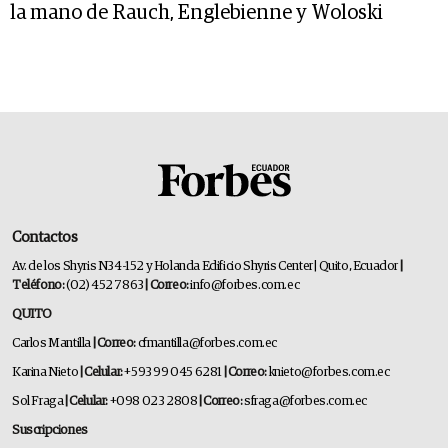
la mano de Rauch, Englebienne y Woloski
Contactos
Av. de los Shyris N34-152 y Holanda Edificio Shyris Center | Quito, Ecuador
|
Teléfono:
(02) 452 7863
| Correo:
info@forbes.com.ec
QUITO
Carlos Mantilla
| Correo:
cfmantilla@forbes.com.ec
Karina Nieto
| Celular:
+593 99 045 6281
| Correo:
knieto@forbes.com.ec
Sol Fraga
| Celular:
+098 023 2808
| Correo:
sfraga@forbes.com.ec
Suscripciones