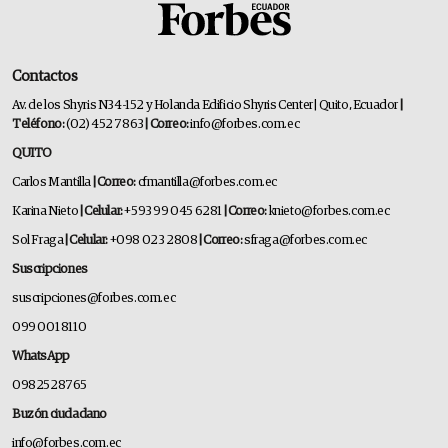
Contactos
Av. de los Shyris N34-152 y Holanda Edificio Shyris Center | Quito, Ecuador
|
Teléfono:
(02) 452 7863
| Correo:
info@forbes.com.ec
QUITO
Carlos Mantilla
| Correo:
cfmantilla@forbes.com.ec
Karina Nieto
| Celular:
+593 99 045 6281
| Correo:
knieto@forbes.com.ec
Sol Fraga
| Celular:
+098 023 2808
| Correo:
sfraga@forbes.com.ec
Suscripciones
suscripciones@forbes.com.ec
099 001 8110
WhatsApp
0982528765
Buzón ciudadano
info@forbes.com.ec