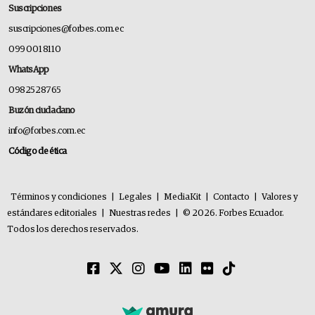
Suscripciones
suscripciones@forbes.com.ec
099 001 8110
WhatsApp
0982528765
Buzón ciudadano
info@forbes.com.ec
Código de ética
Términos y condiciones
|
Legales
|
MediaKit
|
Contacto
|
Valores y
estándares editoriales
|
Nuestras redes
|
© 2026. Forbes Ecuador.
Todos los derechos reservados.