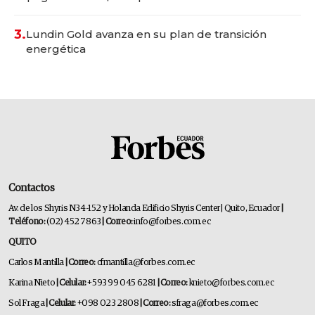
3.
Lundin Gold avanza en su plan de transición
energética
Contactos
Av. de los Shyris N34-152 y Holanda Edificio Shyris Center | Quito, Ecuador
|
Teléfono:
(02) 452 7863
| Correo:
info@forbes.com.ec
QUITO
Carlos Mantilla
| Correo:
cfmantilla@forbes.com.ec
Karina Nieto
| Celular:
+593 99 045 6281
| Correo:
knieto@forbes.com.ec
Sol Fraga
| Celular:
+098 023 2808
| Correo:
sfraga@forbes.com.ec