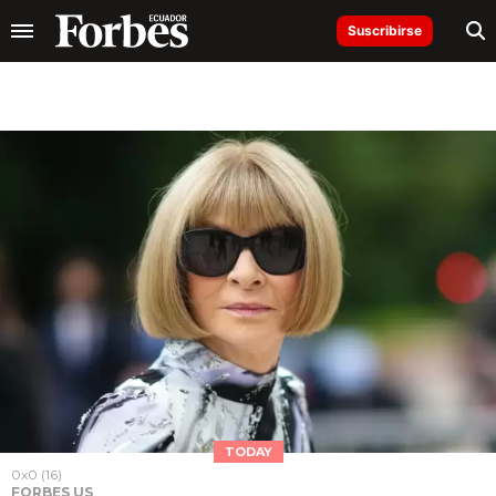
Suscribirse
TODAY
0x0 (16)
FORBES US