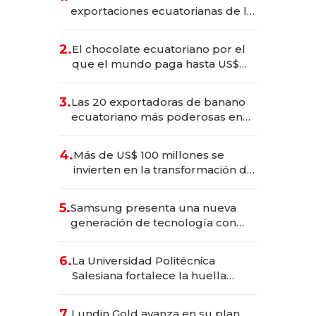
exportaciones ecuatorianas de la
industria en 2025
2.
El chocolate ecuatoriano por el
que el mundo paga hasta US$
490 por barra
3.
Las 20 exportadoras de banano
ecuatoriano más poderosas en
2025
4.
Más de US$ 100 millones se
invierten en la transformación de
Solca
5.
Samsung presenta una nueva
generación de tecnología con
Inteligencia Artificial integrada
6.
La Universidad Politécnica
Salesiana fortalece la huella
científica del Ecuador
7.
Lundin Gold avanza en su plan