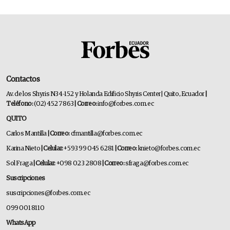
Contactos
Av. de los Shyris N34-152 y Holanda Edificio Shyris Center | Quito, Ecuador
|
Teléfono:
(02) 452 7863
| Correo:
info@forbes.com.ec
QUITO
Carlos Mantilla
| Correo:
cfmantilla@forbes.com.ec
Karina Nieto
| Celular:
+593 99 045 6281
| Correo:
knieto@forbes.com.ec
Sol Fraga
| Celular:
+098 023 2808
| Correo:
sfraga@forbes.com.ec
Suscripciones
suscripciones@forbes.com.ec
099 001 8110
WhatsApp