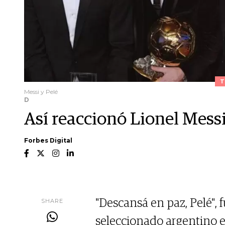
T
Messi y Pelé
D
Así reaccionó Lionel Messi
Forbes Digital
SHARE
"Descansá en paz, Pelé", 
seleccionado argentino e