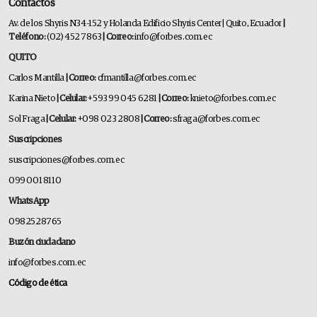
Contactos
Av. de los Shyris N34-152 y Holanda Edificio Shyris Center | Quito, Ecuador
|
Teléfono:
(02) 452 7863
| Correo:
info@forbes.com.ec
QUITO
Carlos Mantilla
| Correo:
cfmantilla@forbes.com.ec
Karina Nieto
| Celular:
+593 99 045 6281
| Correo:
knieto@forbes.com.ec
Sol Fraga
| Celular:
+098 023 2808
| Correo:
sfraga@forbes.com.ec
Suscripciones
suscripciones@forbes.com.ec
099 001 8110
WhatsApp
0982528765
Buzón ciudadano
info@forbes.com.ec
Código de ética