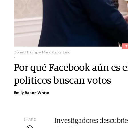
T
Donald Trump y Mark Zuckerberg
.
Por qué Facebook aún es el
políticos buscan votos
Emily Baker-White
SHARE
Investigadores descubrier