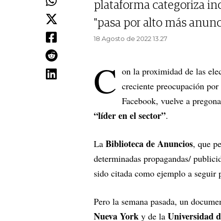
plataforma categoriza in
"pasa por alto más anunci
18 Agosto de 2022 13.27
C
on la proximidad de las el
creciente preocupación por 
Facebook, vuelve a pregona
“líder en el sector”
.
Biblioteca de Anuncios
La
, que p
determinadas propagandas/ publicid
sido citada como ejemplo a seguir 
Pero la semana pasada, un document
Nueva York
Universidad 
y de la