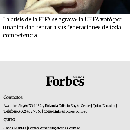
La crisis de la FIFA se agrava: la UEFA votó por
unanimidad retirar a sus federaciones de toda
competencia
Contactos
Av. de los Shyris N34-152 y Holanda Edificio Shyris Center | Quito, Ecuador
|
Teléfono:
(02) 452 7863
| Correo:
info@forbes.com.ec
QUITO
Carlos Mantilla
| Correo:
cfmantilla@forbes.com.ec