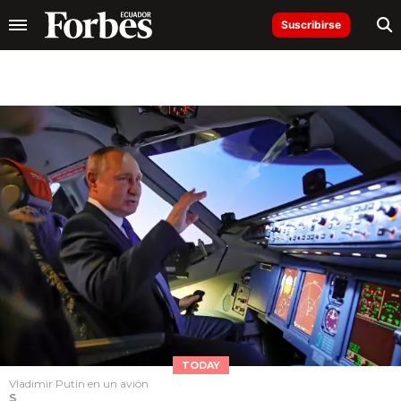
Suscribirse
TODAY
Vladimir Putin en un avión
S