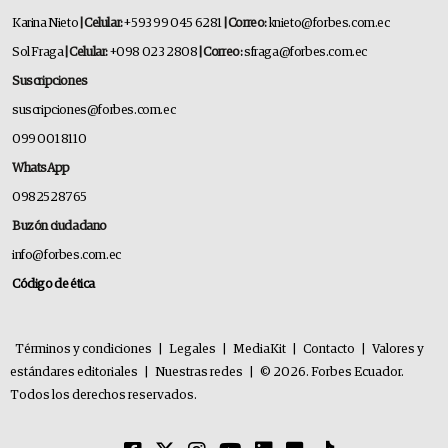
Karina Nieto
| Celular:
+593 99 045 6281
| Correo:
knieto@forbes.com.ec
Sol Fraga
| Celular:
+098 023 2808
| Correo:
sfraga@forbes.com.ec
Suscripciones
suscripciones@forbes.com.ec
099 001 8110
WhatsApp
0982528765
Buzón ciudadano
info@forbes.com.ec
Código de ética
Términos y condiciones
|
Legales
|
MediaKit
|
Contacto
|
Valores y
estándares editoriales
|
Nuestras redes
|
© 2026. Forbes Ecuador.
Todos los derechos reservados.