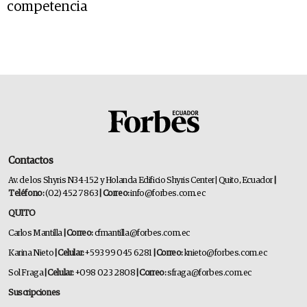
competencia
Contactos
Av. de los Shyris N34-152 y Holanda Edificio Shyris Center | Quito, Ecuador
|
Teléfono:
(02) 452 7863
| Correo:
info@forbes.com.ec
QUITO
Carlos Mantilla
| Correo:
cfmantilla@forbes.com.ec
Karina Nieto
| Celular:
+593 99 045 6281
| Correo:
knieto@forbes.com.ec
Sol Fraga
| Celular:
+098 023 2808
| Correo:
sfraga@forbes.com.ec
Suscripciones