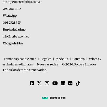
suscripciones@forbes.com.ec
099 001 8110
WhatsApp
0982528765
Buzón ciudadano
info@forbes.com.ec
Código de ética
Términos y condiciones
|
Legales
|
MediaKit
|
Contacto
|
Valores y
estándares editoriales
|
Nuestras redes
|
© 2026. Forbes Ecuador.
Todos los derechos reservados.