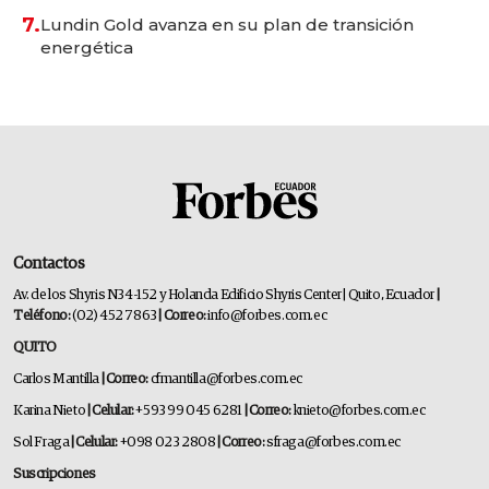
7.
Lundin Gold avanza en su plan de transición
energética
Contactos
Av. de los Shyris N34-152 y Holanda Edificio Shyris Center | Quito, Ecuador
|
Teléfono:
(02) 452 7863
| Correo:
info@forbes.com.ec
QUITO
Carlos Mantilla
| Correo:
cfmantilla@forbes.com.ec
Karina Nieto
| Celular:
+593 99 045 6281
| Correo:
knieto@forbes.com.ec
Sol Fraga
| Celular:
+098 023 2808
| Correo:
sfraga@forbes.com.ec
Suscripciones