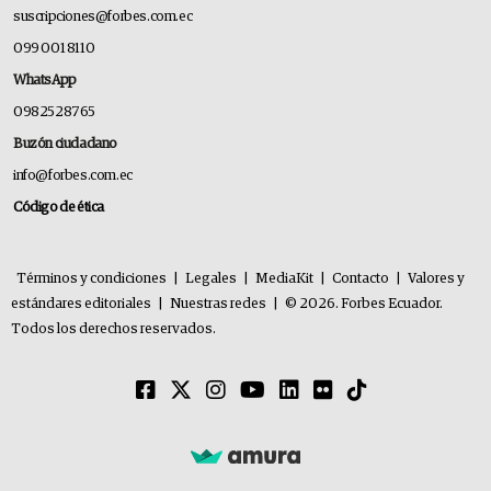
suscripciones@forbes.com.ec
099 001 8110
WhatsApp
0982528765
Buzón ciudadano
info@forbes.com.ec
Código de ética
Términos y condiciones
|
Legales
|
MediaKit
|
Contacto
|
Valores y
estándares editoriales
|
Nuestras redes
|
© 2026. Forbes Ecuador.
Todos los derechos reservados.