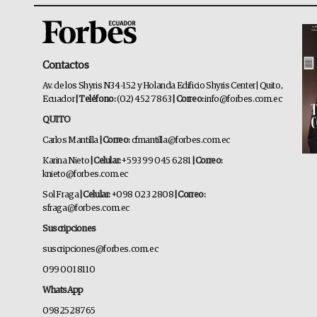
Contactos
Av. de los Shyris N34-152 y Holanda Edificio Shyris Center | Quito,
Ecuador
| Teléfono:
(02) 452 7863
| Correo:
info@forbes.com.ec
QUITO
Carlos Mantilla
| Correo:
cfmantilla@forbes.com.ec
Karina Nieto
| Celular:
+593 99 045 6281
| Correo:
knieto@forbes.com.ec
Sol Fraga
| Celular:
+098 023 2808
| Correo:
sfraga@forbes.com.ec
Suscripciones
suscripciones@forbes.com.ec
099 001 8110
WhatsApp
0982528765