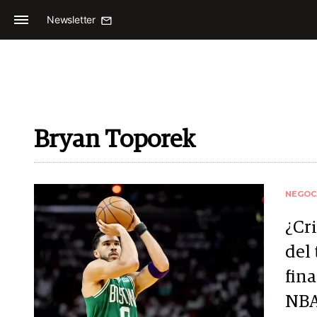
Newsletter
Bryan Toporek
NEGOC
¿Cr
del 
fina
NB