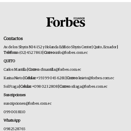
Contactos
Av. de los Shyris N34-152 y Holanda Edificio Shyris Center | Quito, Ecuador
|
Teléfono:
(02) 452 7863
| Correo:
info@forbes.com.ec
QUITO
Carlos Mantilla
| Correo:
cfmantilla@forbes.com.ec
Karina Nieto
| Celular:
+593 99 045 6281
| Correo:
knieto@forbes.com.ec
Sol Fraga
| Celular:
+098 023 2808
| Correo:
sfraga@forbes.com.ec
Suscripciones
suscripciones@forbes.com.ec
099 001 8110
WhatsApp
0982528765