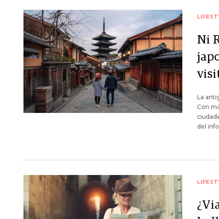
LIFEST
Ni 
japo
vis
La anti
Con más
ciudade
del inf
LIFEST
¿Via