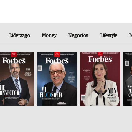
Liderazgo
Money
Negocios
Lifestyle
M