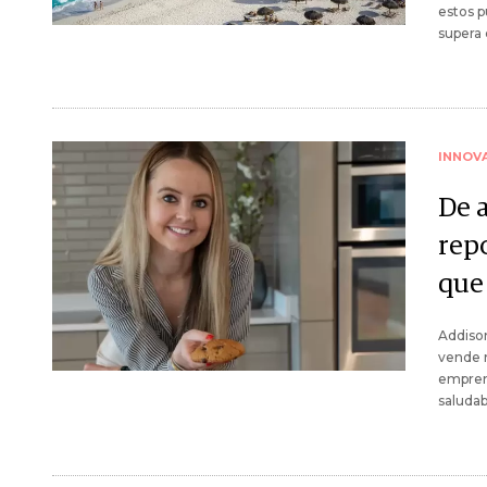
estos p
supera 
INNOV
De 
repo
que
Addison
vende m
emprend
saludab