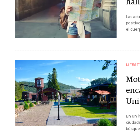
hal
Las act
positiv
el cuer
LIFEST
Mot
enc
Uni
En un i
ciudade
búsqued