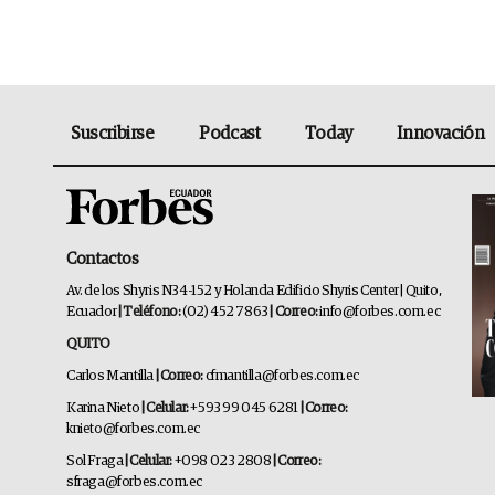
Suscribirse
Podcast
Today
Innovación
Contactos
Av. de los Shyris N34-152 y Holanda Edificio Shyris Center | Quito,
Ecuador
| Teléfono:
(02) 452 7863
| Correo:
info@forbes.com.ec
QUITO
Carlos Mantilla
| Correo:
cfmantilla@forbes.com.ec
Karina Nieto
| Celular:
+593 99 045 6281
| Correo:
knieto@forbes.com.ec
Sol Fraga
| Celular:
+098 023 2808
| Correo:
sfraga@forbes.com.ec