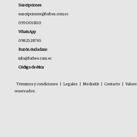
Suscripciones
suscripciones@forbes.com.ec
099 001 8110
WhatsApp
0982528765
Buzón ciudadano
info@forbes.com.ec
Código de ética
Términos y condiciones
|
Legales
|
MediaKit
|
Contacto
|
Valore
reservados.