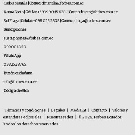
Carlos Mantilla
| Correo:
cfmantilla@forbes.com.ec
Karina Nieto
| Celular:
+593 99 045 6281
| Correo:
knieto@forbes.com.ec
Sol Fraga
| Celular:
+098 023 2808
| Correo:
sfraga@forbes.com.ec
Suscripciones
suscripciones@forbes.com.ec
099 001 8110
WhatsApp
0982528765
Buzón ciudadano
info@forbes.com.ec
Código de ética
Términos y condiciones
|
Legales
|
MediaKit
|
Contacto
|
Valores y
estándares editoriales
|
Nuestras redes
|
© 2026. Forbes Ecuador.
Todos los derechos reservados.