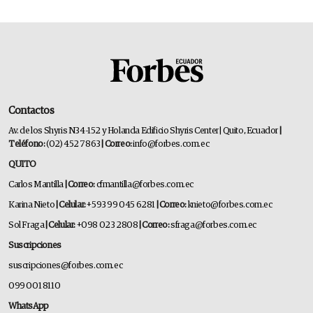
Contactos
Av. de los Shyris N34-152 y Holanda Edificio Shyris Center | Quito, Ecuador
|
Teléfono:
(02) 452 7863
| Correo:
info@forbes.com.ec
QUITO
Carlos Mantilla
| Correo:
cfmantilla@forbes.com.ec
Karina Nieto
| Celular:
+593 99 045 6281
| Correo:
knieto@forbes.com.ec
Sol Fraga
| Celular:
+098 023 2808
| Correo:
sfraga@forbes.com.ec
Suscripciones
suscripciones@forbes.com.ec
099 001 8110
WhatsApp