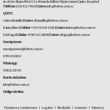
Av. de los Shyris N34-152 y Holanda Edificio Shyris Center | Quito, Ecuador
|
Teléfono:
(02) 452 7863
| Correo:
info@forbes.com.ec
QUITO
Carlos Mantilla
| Correo:
cfmantilla@forbes.com.ec
Karina Nieto
| Celular:
+593 99 045 6281
| Correo:
knieto@forbes.com.ec
Sol Fraga
| Celular:
+098 023 2808
| Correo:
sfraga@forbes.com.ec
Suscripciones
suscripciones@forbes.com.ec
099 001 8110
WhatsApp
0982528765
Buzón ciudadano
info@forbes.com.ec
Código de ética
Términos y condiciones
|
Legales
|
MediaKit
|
Contacto
|
Valores y