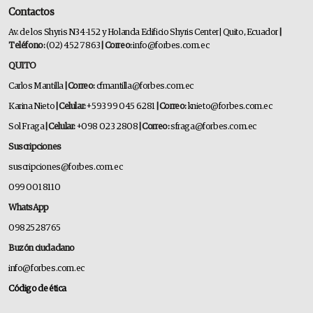
Contactos
Av. de los Shyris N34-152 y Holanda Edificio Shyris Center | Quito, Ecuador
|
Teléfono:
(02) 452 7863
| Correo:
info@forbes.com.ec
QUITO
Carlos Mantilla
| Correo:
cfmantilla@forbes.com.ec
Karina Nieto
| Celular:
+593 99 045 6281
| Correo:
knieto@forbes.com.ec
Sol Fraga
| Celular:
+098 023 2808
| Correo:
sfraga@forbes.com.ec
Suscripciones
suscripciones@forbes.com.ec
099 001 8110
WhatsApp
0982528765
Buzón ciudadano
info@forbes.com.ec
Código de ética