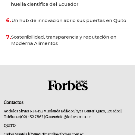
huella científica del Ecuador
6.
Un hub de innovación abrió sus puertas en Quito
7.
Sostenibilidad, transparencia y reputación en
Moderna Alimentos
Contactos
Av. de los Shyris N34-152 y Holanda Edificio Shyris Center | Quito, Ecuador
|
Teléfono:
(02) 452 7863
| Correo:
info@forbes.com.ec
QUITO
Carlos Mantilla
| Correo:
cfmantilla@forbes.com.ec