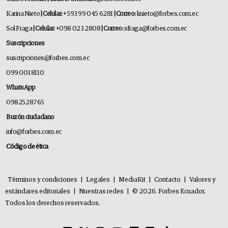
Karina Nieto
| Celular:
+593 99 045 6281
| Correo:
knieto@forbes.com.ec
Sol Fraga
| Celular:
+098 023 2808
| Correo:
sfraga@forbes.com.ec
Suscripciones
suscripciones@forbes.com.ec
099 001 8110
WhatsApp
0982528765
Buzón ciudadano
info@forbes.com.ec
Código de ética
Términos y condiciones
|
Legales
|
MediaKit
|
Contacto
|
Valores y
estándares editoriales
|
Nuestras redes
|
© 2026. Forbes Ecuador.
Todos los derechos reservados.