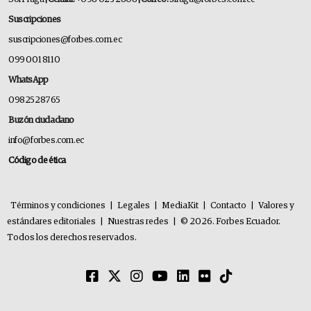
Suscripciones
suscripciones@forbes.com.ec
099 001 8110
WhatsApp
0982528765
Buzón ciudadano
info@forbes.com.ec
Código de ética
Términos y condiciones
|
Legales
|
MediaKit
|
Contacto
|
Valores y
estándares editoriales
|
Nuestras redes
|
© 2026. Forbes Ecuador.
Todos los derechos reservados.