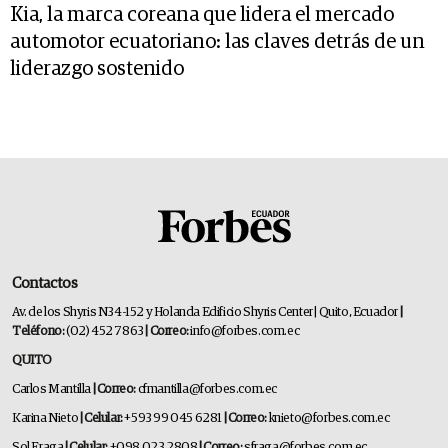
Kia, la marca coreana que lidera el mercado
automotor ecuatoriano: las claves detrás de un
liderazgo sostenido
Contactos
Av. de los Shyris N34-152 y Holanda Edificio Shyris Center | Quito, Ecuador
|
Teléfono:
(02) 452 7863
| Correo:
info@forbes.com.ec
QUITO
Carlos Mantilla
| Correo:
cfmantilla@forbes.com.ec
Karina Nieto
| Celular:
+593 99 045 6281
| Correo:
knieto@forbes.com.ec
Sol Fraga
| Celular:
+098 023 2808
| Correo:
sfraga@forbes.com.ec