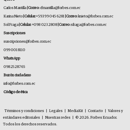
Carlos Mantilla
| Correo:
cfmantilla@forbes.com.ec
Karina Nieto
| Celular:
+593 99 045 6281
| Correo:
knieto@forbes.com.ec
Sol Fraga
| Celular:
+098 023 2808
| Correo:
sfraga@forbes.com.ec
Suscripciones
suscripciones@forbes.com.ec
099 001 8110
WhatsApp
0982528765
Buzón ciudadano
info@forbes.com.ec
Código de ética
Términos y condiciones
|
Legales
|
MediaKit
|
Contacto
|
Valores y
estándares editoriales
|
Nuestras redes
|
© 2026. Forbes Ecuador.
Todos los derechos reservados.