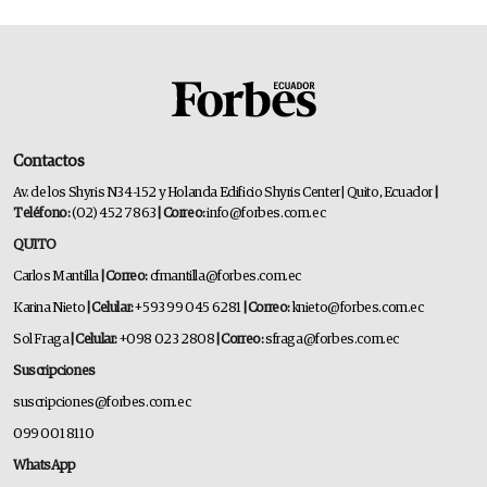
Contactos
Av. de los Shyris N34-152 y Holanda Edificio Shyris Center | Quito, Ecuador
|
Teléfono:
(02) 452 7863
| Correo:
info@forbes.com.ec
QUITO
Carlos Mantilla
| Correo:
cfmantilla@forbes.com.ec
Karina Nieto
| Celular:
+593 99 045 6281
| Correo:
knieto@forbes.com.ec
Sol Fraga
| Celular:
+098 023 2808
| Correo:
sfraga@forbes.com.ec
Suscripciones
suscripciones@forbes.com.ec
099 001 8110
WhatsApp