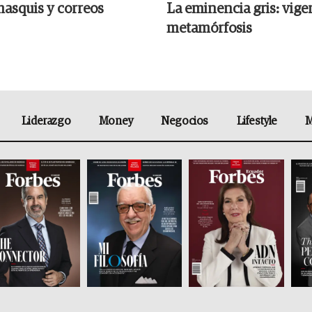
hasquis y correos
La eminencia gris: vige
metamórfosis
Liderazgo
Money
Negocios
Lifestyle
M