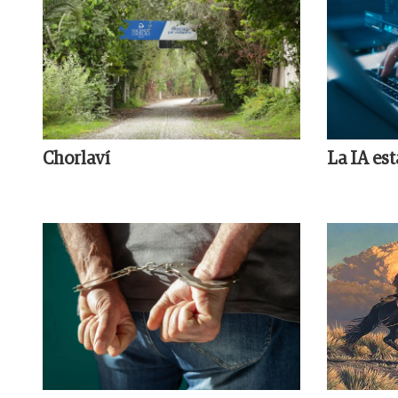
Chorlaví
La IA es