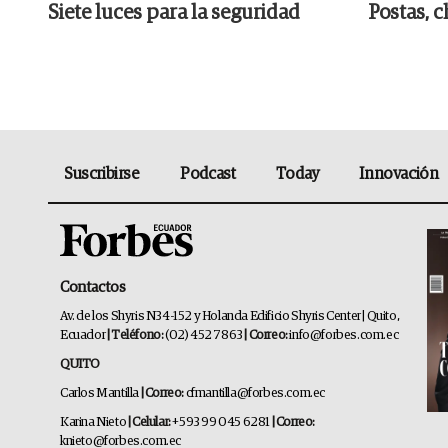
Siete luces para la seguridad
Postas, c
Suscribirse
Podcast
Today
Innovación
Contactos
Av. de los Shyris N34-152 y Holanda Edificio Shyris Center | Quito,
Ecuador
| Teléfono:
(02) 452 7863
| Correo:
info@forbes.com.ec
QUITO
Carlos Mantilla
| Correo:
cfmantilla@forbes.com.ec
Karina Nieto
| Celular:
+593 99 045 6281
| Correo:
knieto@forbes.com.ec