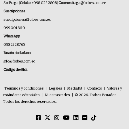
Sol Fraga
| Celular:
+098 023 2808
| Correo:
sfraga@forbes.com.ec
Suscripciones
suscripciones@forbes.com.ec
099 001 8110
WhatsApp
0982528765
Buzón ciudadano
info@forbes.com.ec
Código de ética
Términos y condiciones
|
Legales
|
MediaKit
|
Contacto
|
Valores y
estándares editoriales
|
Nuestras redes
|
© 2026. Forbes Ecuador.
Todos los derechos reservados.