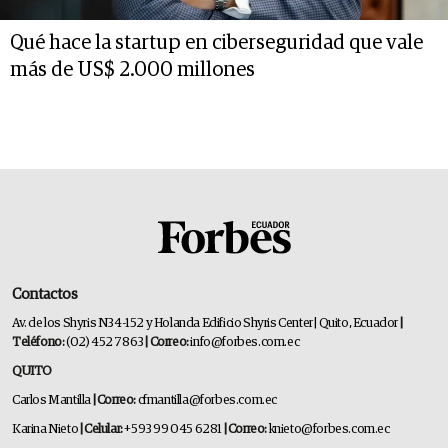
Qué hace la startup en ciberseguridad que vale
más de US$ 2.000 millones
Contactos
Av. de los Shyris N34-152 y Holanda Edificio Shyris Center | Quito, Ecuador
|
Teléfono:
(02) 452 7863
| Correo:
info@forbes.com.ec
QUITO
Carlos Mantilla
| Correo:
cfmantilla@forbes.com.ec
Karina Nieto
| Celular:
+593 99 045 6281
| Correo:
knieto@forbes.com.ec