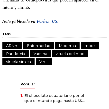
futuro”, afirmó.
Nota publicada en
Forbes US.
TAGS
ARNm
Enfermedad
Moderna
mpox
Pandemia
Vacuna
viruela del moo
viruela símica
Virus
Popular
1.
El chocolate ecuatoriano por el
que el mundo paga hasta US$
490 por barra