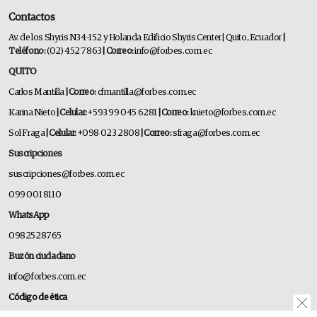
Contactos
Av. de los Shyris N34-152 y Holanda Edificio Shyris Center | Quito, Ecuador
|
Teléfono:
(02) 452 7863
| Correo:
info@forbes.com.ec
QUITO
Carlos Mantilla
| Correo:
cfmantilla@forbes.com.ec
Karina Nieto
| Celular:
+593 99 045 6281
| Correo:
knieto@forbes.com.ec
Sol Fraga
| Celular:
+098 023 2808
| Correo:
sfraga@forbes.com.ec
Suscripciones
suscripciones@forbes.com.ec
099 001 8110
WhatsApp
0982528765
Buzón ciudadano
info@forbes.com.ec
Código de ética