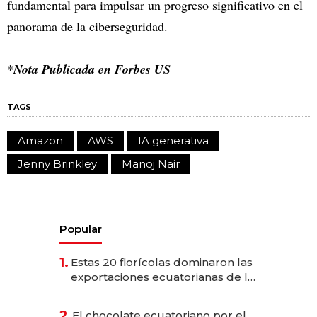
fundamental para impulsar un progreso significativo en el
panorama de la ciberseguridad.
*Nota Publicada en Forbes US
TAGS
Amazon
AWS
IA generativa
Jenny Brinkley
Manoj Nair
Popular
1.
Estas 20 florícolas dominaron las
exportaciones ecuatorianas de la
industria en 2025
2.
El chocolate ecuatoriano por el