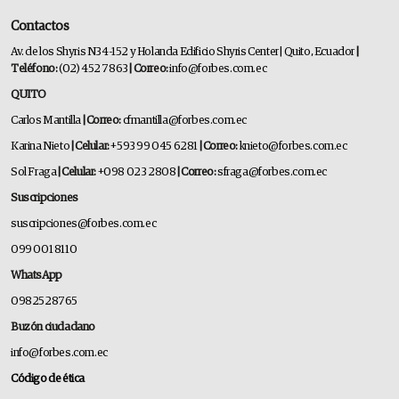
Contactos
Av. de los Shyris N34-152 y Holanda Edificio Shyris Center | Quito, Ecuador
|
Teléfono:
(02) 452 7863
| Correo:
info@forbes.com.ec
QUITO
Carlos Mantilla
| Correo:
cfmantilla@forbes.com.ec
Karina Nieto
| Celular:
+593 99 045 6281
| Correo:
knieto@forbes.com.ec
Sol Fraga
| Celular:
+098 023 2808
| Correo:
sfraga@forbes.com.ec
Suscripciones
suscripciones@forbes.com.ec
099 001 8110
WhatsApp
0982528765
Buzón ciudadano
info@forbes.com.ec
Código de ética